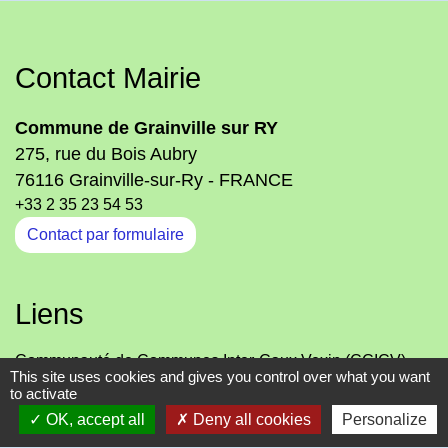
Contact Mairie
Commune de Grainville sur RY
275, rue du Bois Aubry
76116 Grainville-sur-Ry - FRANCE
+33 2 35 23 54 53
Contact par formulaire
Liens
Communauté de Communes Inter-Caux Vexin (CCICV)
This site uses cookies and gives you control over what you want
Office de Tourisme Normandie-Caux-Vexin
to activate
Département de Seine-Maritime
OK, accept all
Deny all cookies
Personalize
SIVOM de RY