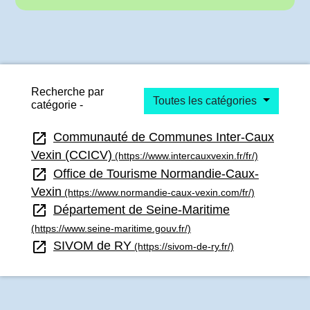
Recherche par
Toutes les catégories
catégorie -
open_in_new
Communauté de Communes Inter-Caux
Vexin (CCICV)
(https://www.intercauxvexin.fr/fr/)
open_in_new
Office de Tourisme Normandie-Caux-
Vexin
(https://www.normandie-caux-vexin.com/fr/)
open_in_new
Département de Seine-Maritime
(https://www.seine-maritime.gouv.fr/)
open_in_new
SIVOM de RY
(https://sivom-de-ry.fr/)