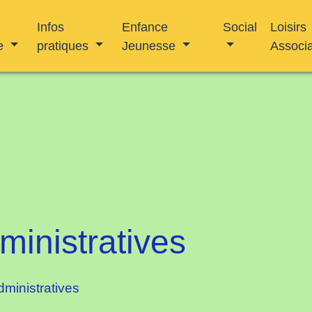
Infos
Enfance
Social
Loisirs
e
pratiques
Jeunesse
Associ
inistratives
ministratives