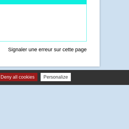
Signaler une erreur sur cette page
Deny all cookies
Personalize
Liens
Communauté de Communes Inter-Caux Vexin
(CCICV)