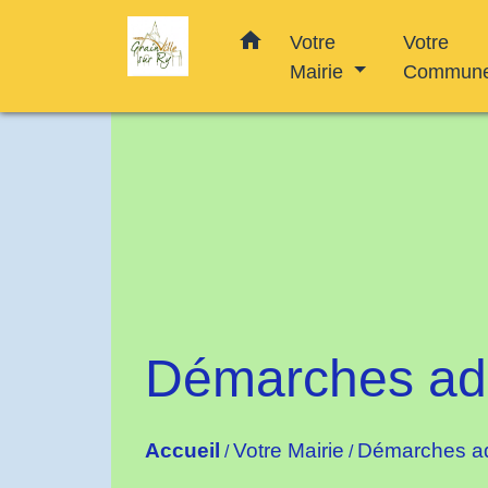
home
Votre
Votre
Mairie
Commun
Démarches adm
Accueil
Votre Mairie
Démarches ad
/
/