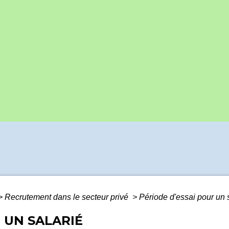
>
Recrutement dans le secteur privé
>
Période d'essai pour un 
 UN SALARIÉ