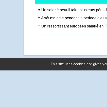
Un salarié peut-il faire plusieurs pér
Arrêt maladie pendant la période d'essa
Un ressortissant européen salarié en Fr
This site uses cookies and gives you
Contact Mairie
Commune de Grainville sur RY
275, rue du Bois Aubry