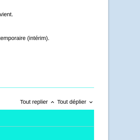
vient.
temporaire (intérim).
Tout replier
Tout déplier
keyboard_arrow_up
keyboard_arrow_down