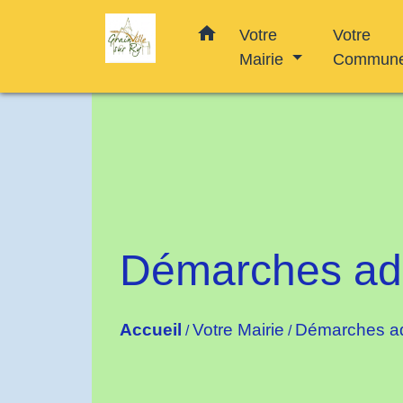
home
Votre
Votre
Mairie
Commun
Démarches adm
Accueil
Votre Mairie
Démarches ad
/
/