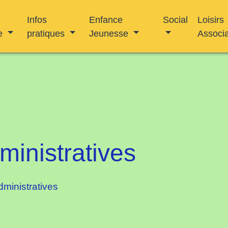
Infos
Enfance
Social
Loisirs
e
pratiques
Jeunesse
Associ
inistratives
ministratives