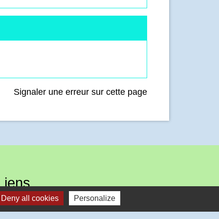
Signaler une erreur sur cette page
Liens
Deny all cookies
Personalize
Communauté de Communes Inter-Caux Vexin
(CCICV)