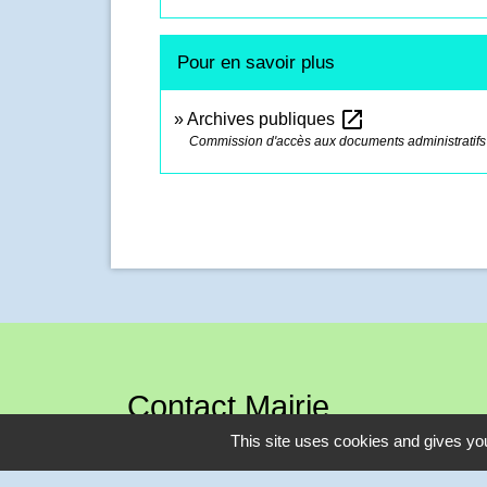
Pour en savoir plus
open_in_new
Archives publiques
Commission d'accès aux documents administratifs
Contact Mairie
This site uses cookies and gives you
Commune de Grainville sur RY