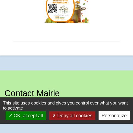
Contact Mairie
This site uses cookies and gives you control over what you want
Commune de Grainville sur RY
to activate
275, rue du Bois Aubry
OK, accept all
Deny all cookies
Personalize
76116 Grainville-sur-Ry - FRANCE
+33 2 35 23 54 53