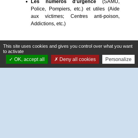
Les numéros d'urgence
(SAMU,
Police, Pompiers, etc.) et utiles (Aide
aux victimes; Centres anti-poison,
Addictions, etc.)
N'hésitez pas à télécharger 'Ma
This site uses cookies and gives you control over what you want
to activate
Sécurité' dès maintenant afin de vous
OK, accept all
Deny all cookies
Personalize
familiariser avec ses fonctionnalités!
Liste de pièces jointes
file_download
MaSecurite_A4_BAT.PDF (PDF -
304.79 kB)