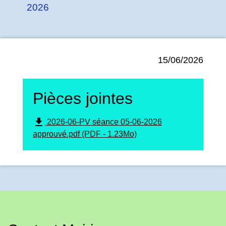
2026
15/06/2026
Pièces jointes
file_download
2026-06-PV séance 05-06-2026
approuvé.pdf (PDF - 1.23Mo)