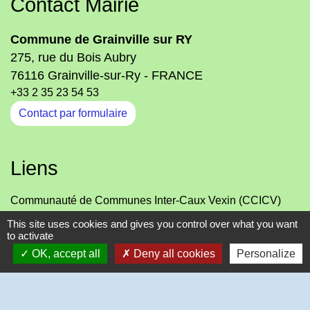
Contact Mairie
Commune de Grainville sur RY
275, rue du Bois Aubry
76116 Grainville-sur-Ry - FRANCE
+33 2 35 23 54 53
Contact par formulaire
Liens
Communauté de Communes Inter-Caux Vexin (CCICV)
Office de Tourisme Normandie-Caux-Vexin
This site uses cookies and gives you control over what you want
Département de Seine-Maritime
to activate
SIVOM de RY
OK, accept all
Deny all cookies
Personalize
-
-
Mentions légales
Politique de confidentialité