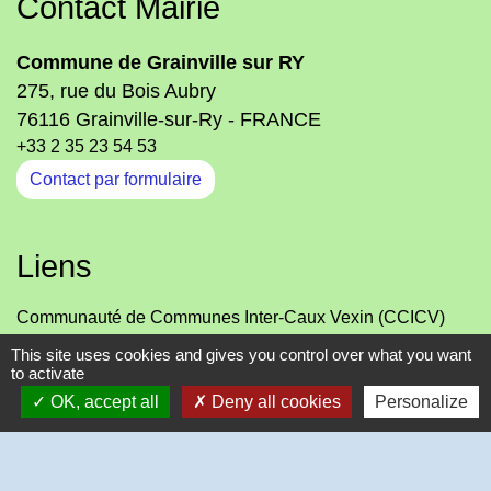
Contact Mairie
Commune de Grainville sur RY
275, rue du Bois Aubry
76116 Grainville-sur-Ry - FRANCE
+33 2 35 23 54 53
Contact par formulaire
Liens
Communauté de Communes Inter-Caux Vexin (CCICV)
Office de Tourisme Normandie-Caux-Vexin
This site uses cookies and gives you control over what you want
Département de Seine-Maritime
to activate
SIVOM de RY
OK, accept all
Deny all cookies
Personalize
-
-
Mentions légales
Politique de confidentialité